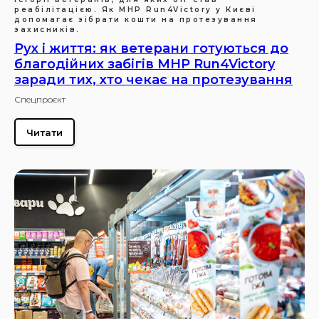
реабілітацією. Як MHP Run4Victory у Києві
допомагає зібрати кошти на протезування
захисників.
Рух і життя: як ветерани готуються до
благодійних забігів MHP Run4Victory
заради тих, хто чекає на протезування
Спецпроєкт
Читати