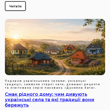
Читати
Подорож українськими селами: унікальні
традиції, символи старої хати, домашні рецепти
та лімітована серія паковань «Духмяна Хата».
Смак рідного дому: чим дивують
українські села та які традиції вони
бережуть