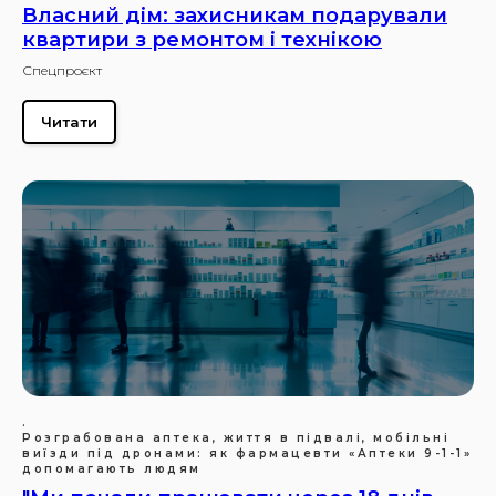
Власний дім: захисникам подарували
квартири з ремонтом і технікою
Спецпроєкт
Читати
.
Розграбована аптека, життя в підвалі, мобільні
виїзди під дронами: як фармацевти «Аптеки 9-1-1»
допомагають людям