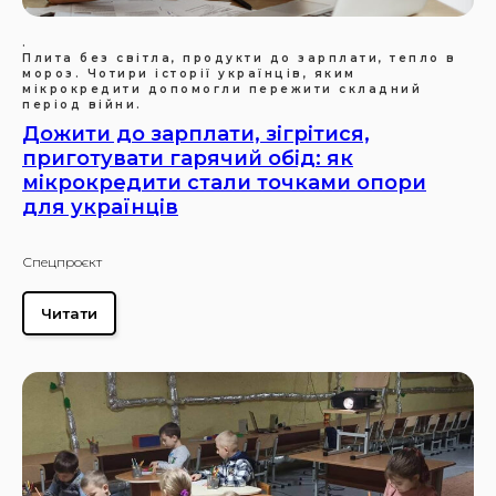
.
Плита без світла, продукти до зарплати, тепло в
мороз. Чотири історії українців, яким
мікрокредити допомогли пережити складний
період війни.
Дожити до зарплати, зігрітися,
приготувати гарячий обід: як
мікрокредити стали точками опори
для українців
Спецпроєкт
Читати