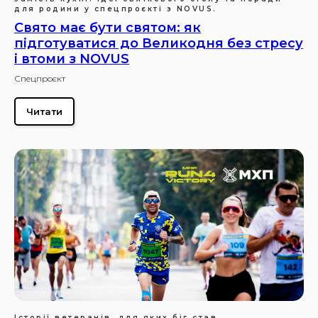
для родини у спецпроєкті з NOVUS.
Свято має бути святом: як
підготуватися до Великодня без стресу
і втоми з NOVUS
Спецпроєкт
Читати
Історії ветеранів, для яких біг став