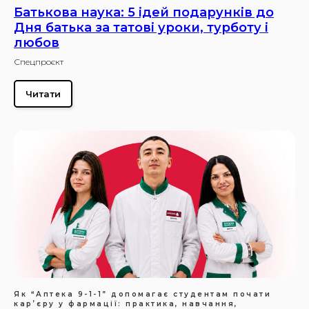
Батькова наука: 5 ідей подарунків до
Дня батька за татові уроки, турботу і
любов
Спецпроєкт
Читати
Як “Аптека 9-1-1” допомагає студентам почати
карʼєру у фармації: практика, навчання,