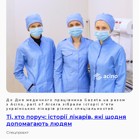
До Дня медичного працівника Gazeta.ua разом
з Acino, part of Arcera зібрали історії п'яти
українських лікарів різних спеціальностей.
Ті, хто поруч: історії лікарів, які щодня
допомагають людям
Спецпроєкт