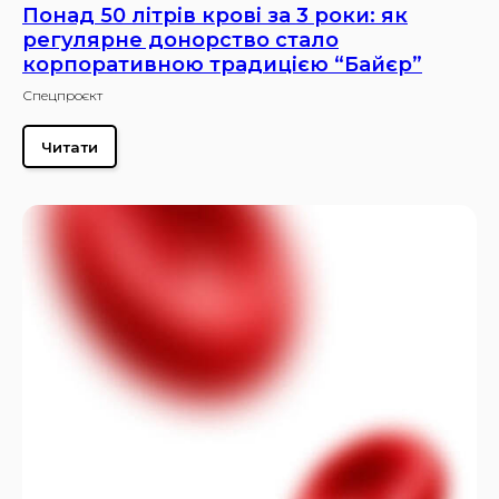
Понад 50 літрів крові за 3 роки: як
регулярне донорство стало
корпоративною традицією “Байєр”
Спецпроєкт
Читати