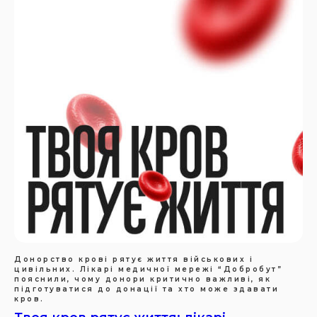
Донорство крові рятує життя військових і
цивільних. Лікарі медичної мережі “Добробут”
пояснили, чому донори критично важливі, як
підготуватися до донації та хто може здавати
кров.