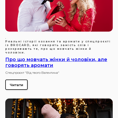
.
Реальні історії кохання та аромати у спецпроєкті
із BROCARD, які говорять замість слів і
розкривають те, про що мовчать жінки й
чоловіки.
Про що мовчать жінки й чоловіки, але
говорять аромати
Спецпроєкт "Від твого Валентина"
Читати