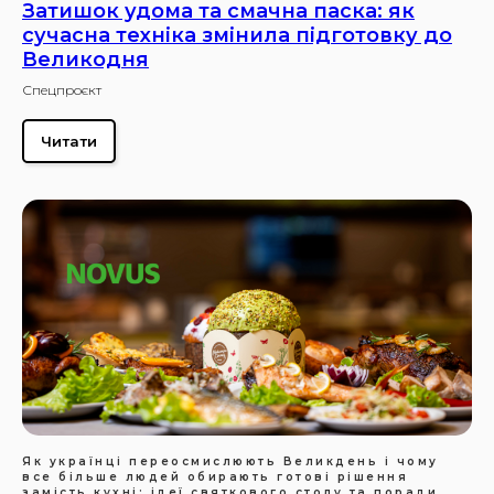
Затишок удома та смачна паска: як
сучасна техніка змінила підготовку до
Великодня
Спецпроєкт
Читати
Як українці переосмислюють Великдень і чому
все більше людей обирають готові рішення
замість кухні: ідеї святкового столу та поради