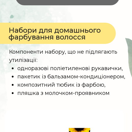
Як сортувати?
Помістіть тканинну маску та її
паковання в контейнер для
побутових відходів
Помістіть серветки та паковання від
них у контейнер для побутових
відходів
Не утилізувати в каналізацію та