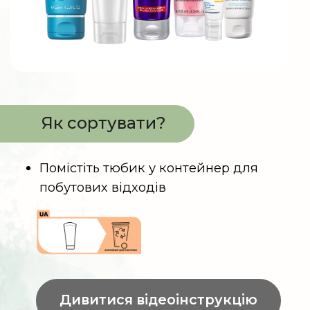
Перед сортуванням балонів від
аерозолів не порушуйте їх цілісності.
Не проколюйте та не розкривайте
балона навіть після повного
використання
Помістіть порожній балон у
контейнер для металу
Помістіть тюбик у контейнер для
металу
За наявності пластикової кришки
помістіть кришку в контейнер для
пластику
Тканинні маски та серветки
для зняття макіяжу
Тканинні маски
Серветки для зняття макіяжу