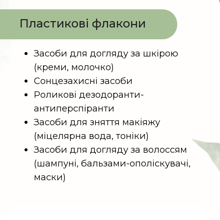
контейнер для побутових відходів
Дивитися відеоінструкцію
Скляні флакони
Засоби для догляду за обличчям
(креми, сироватки, засоби у
форматі ампул)
Парфуми
Засоби для догляду за волоссям
(сироватки у скляних флаконах)