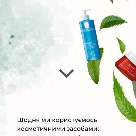
Щодня ми користуємось
косметичними засобами:
шампунем, кондиціонером для
волосся, кремами й
тканинними масками,
косметикою для макіяжу.
Коли продукт закінчується, постає
питання - що робити з
пакованням?