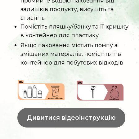
Якщо можливо, зніміть помпу/
піпетку та помістіть її в контейнер
для побутових відходів
Дивитися відеоінструкцію
Пластикові тюбики
Креми для обличчя та рук
Засоби для вмивання
Сонцезахисні креми