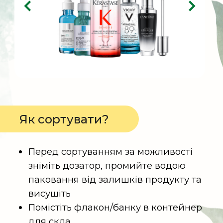
Набори для домашнього
фарбування волосся
Компоненти набору, що не підлягають
утилізації:
одноразові поліетиленові рукавички,
пакетик із бальзамом-кондиціонером,
композитний тюбик із фарбою,
пляшка з молочком-проявником