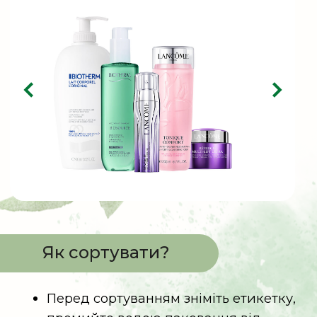
Як сортувати?
Перед сортуванням за можливості
зніміть дозатор, промийте водою
паковання від залишків продукту та
висушіть
Помістіть флакон/банку в контейнер
для скла
Якщо паковання містить
пластикову кришку, помістіть
кришку в контейнер для пластику