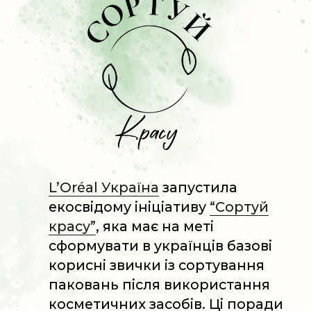
екоініціативи «Сортуй красу»,
ввести свою адресу чи
геолокацію. Так Ви дізнаєтеся
найближчий до Вас пункт
сортування.
Пластикові флакони
Засоби для догляду за шкірою
(креми, молочко)
Сонцезахисні засоби
Роликові дезодоранти-
антиперспіранти
Засоби для зняття макіяжу
(міцелярна вода, тоніки)
Засоби для догляду за волоссям
(шампуні, бальзами-ополіскувачі,
маски)