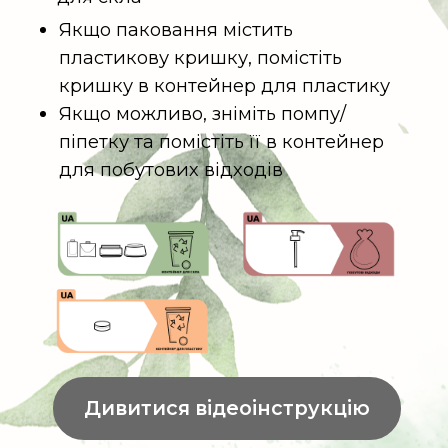
Як сортувати?
Помістіть рукавички, пакетик, тюбик
та пляшку в контейнер для
побутових відходів
Помістіть паперову коробку та
інструкцію в контейнер для паперу
Алюмінієві балони та тюбики
Засоби для гігієни (піна/гель для
гоління, дезодоранти-
антиперспіранти у формі спрею)
Термальна вода
Сонцезахисні засоби у формі спрею