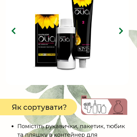
водойми
Картонні коробки та паперові
інструкції
Перед сортуванням стисніть
коробку.
Помістіть коробку та/або інструкцію
в контейнер для паперу