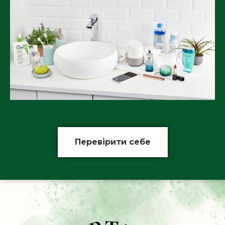
L’Oréal Україна
запустила
екосвідому ініціативу
“Сортуй
красу”
, яка має на меті
сформувати в українців базові
корисні звички із сортування
паковань після використання
косметичних засобів. Ці поради
будуть корисні і для
Перевірити себе
початківців, і для досвідчених
споживачів.
Крім того, компанія L’Oréal
Україна розробила
онлайн
карту
пунктів прийому
паковань. Щоб дізнатися
адресу найближчого пункту,
потрібно зайти на сайт