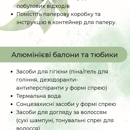
Дивитися відеоінструкцію
Засоби для макіяжу: туш,
тіні, рум’яна, помади тощо
Помістіть засоби для макіяжу в
контейнер для побутових відходів