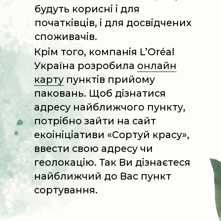
Як сортувати?
Перед сортуванням зніміть етикетку,
промийте водою паковання від
залишків продукту, висушіть та
стисніть
Помістіть пляшку/банку та її кришку
в контейнер для пластику
Якщо паковання містить помпу зі
змішаних матеріалів, помістіть її в