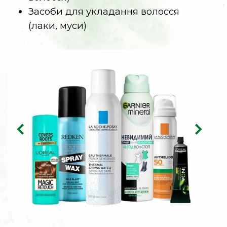
Дивитися відеоінструкцію
Над
спецпроєктом
працювали:
Мирослава БОНДАРЕНКО
Р
едакторка
Маргаріта ДИКАЛЮК
Автор ка
Юлія ІЛЬЧЕНКО
Продакшн
Оксана МИШОПИТА
Креативна
продюсерка
Олена ПЕТІК
Коректорка
Рада КІШКА
Дизайнерка